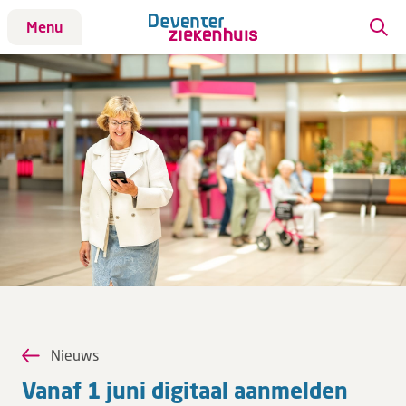
Menu
Patiënt
Bezoek
Werken bij DZ
Leren
Over ons
Verwijzers
Nieuws
MijnDZ
Vanaf 1 juni di­gi­taal aan­mel­den