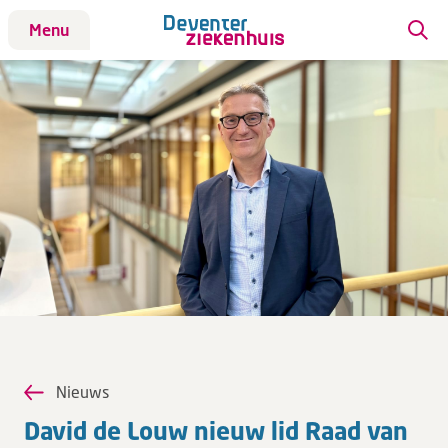
Menu
Patiënt
Bezoek
Werken bij DZ
Leren
Over ons
Verwijzers
Nieuws
MijnDZ
David de Louw nieuw lid Raad van