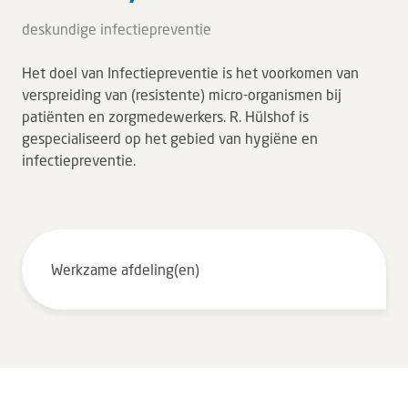
Tarieven en vergoeding
deskundige infectiepreventie
Uw ervaring telt
Het doel van Infectiepreventie is het voorkomen van
Uw gegevens
verspreiding van (resistente) micro-organismen bij
Wachttijden
patiënten en zorgmedewerkers. R. Hülshof is
gespecialiseerd op het gebied van hygiëne en
infectiepreventie.
Bezoek
Werken bij DZ
Leren
Werkzame afdeling(en)
Over ons
Verwijzers
MijnDZ